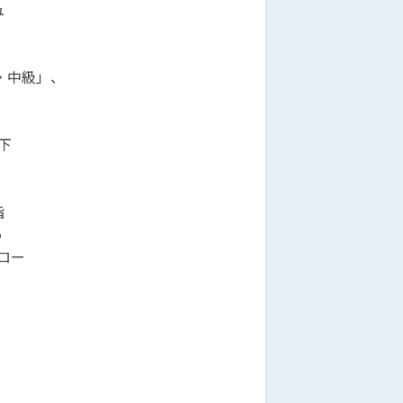
ュ
・中級」、
下
指
っ
ロー