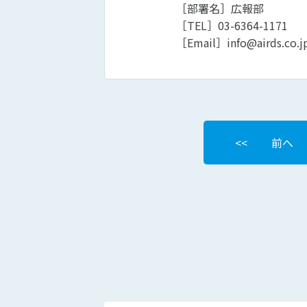
［部署名］広報部
［TEL］03-6364-1171
［Email］info@airds.co.j
前へ