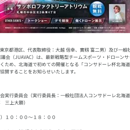
東京都港区、代表取締役：大越 信幸、實籾 富二男）及び一般
協議会（JUAVAC）は、最新戦略型チームスポーツ・ドローンサ
だくため、北海道で初めての開催となる「コンサドーレ杯北海道
協賛することをお知らせいたします。
大会実行委員会（実行委員長：一般社団法人コンサドーレ北海道
事 三上大勝）
土）１０：００～１８：００