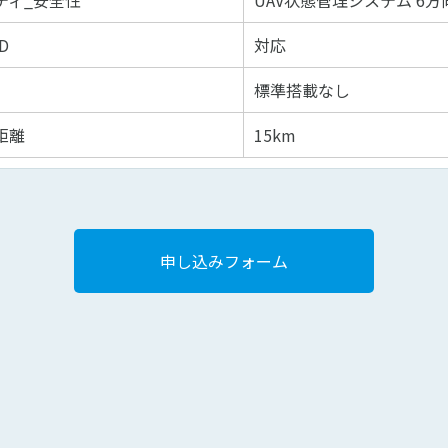
ティ_安全性
UAV状態管理システム 6
D
対応
標準搭載なし
距離
15km
申し込みフォーム