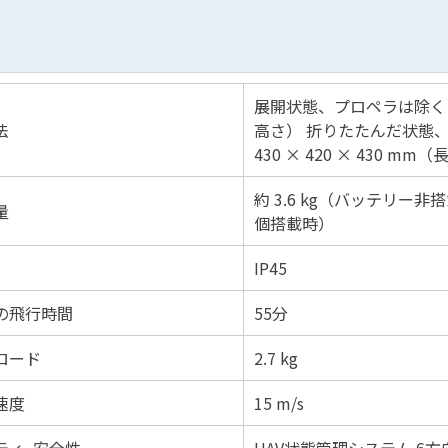
展開状態、プロペラは除く：81
法
高さ） 折りたたんだ状態
430 × 420 × 430 m
約 3.6 kg（バッテリー非搭
量
個搭載時）
IP45
の飛行時間
55分
ロード
2.7 kg
速度
15 m/s