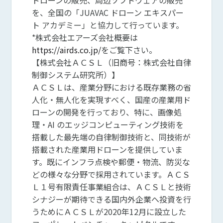
ドローンの販売、周辺ソフトウェアの販売
を、全国の「JUAVAC ドローン エキスパー
ト アカデミー」と協力して行っています。
*株式会社エアーズ会社概要は
https://airds.co.jp/
をご覧下さい。
【株式会社ＡＣＳＬ（旧商号：株式会社自律
制御システム研究所）】
ＡＣＳＬは、産業分野における既存業務の省
人化・無人化を実現すべく、国産の産業用ド
ローンの開発を行っており、特に、画像処
理・AI のエッジコンピューティング技術を
搭載した最先端の自律制御技術と、同技術が
搭載された産業用ドローンを提供していま
す。既にインフラ点検や郵便・物流、防災な
どの様々な分野で採用されています。ＡＣＳ
Ｌ１号有限責任事業組合は、ＡＣＳＬと技術
シナジーが期待できる国内外企業へ投資を行
うためにＡＣＳＬが2020年12月に設立した