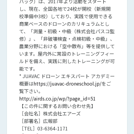
バック）は、2017年より活動をスタート
し、現在、全国各地で24校が開校（新規開
校準備中3校）しており、実践で使用できる
商業ベースのドローンのカリキュラムとし
て、「測量・初級・中級（株式会社パスコ監
修）」、「非破壊検査・点検初級・中級」、
農業分野における「空中散布」等を提供して
います。屋内外に常設のトレーニングフィー
ルドを備え、実践に則したトレーニングが可
能です。
* JUAVAC ドローン エキスパート アカデミー
概要は
https://juavac-droneschool.jp/
をご
覧下さい。
http://airds.co.jp/wp/?page_id=51
【この件に関するお問い合わせ先】
［会社名］株式会社エアーズ
［部署名］広報部
［TEL］03-6364-1171