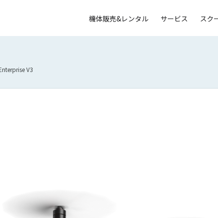
機体販売&レンタル
サービス
スク
Enterprise V3