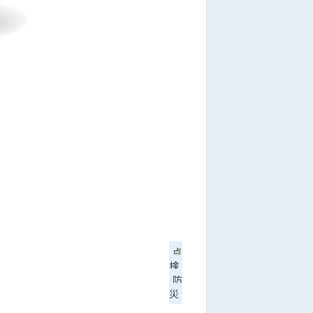
点
検
防
災